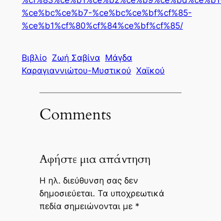
%ce%bc%ce%b7-%ce%bc%ce%bf%cf%85-
%ce%b1%cf%80%cf%84%ce%bf%cf%85/
Βιβλίο
Ζωή Σαβίνα
Μάγδα
Καραγιαννιώτου-Μυστικού
Χαϊκού
Comments
Αφήστε μια απάντηση
Η ηλ. διεύθυνση σας δεν
δημοσιεύεται.
Τα υποχρεωτικά
πεδία σημειώνονται με
*