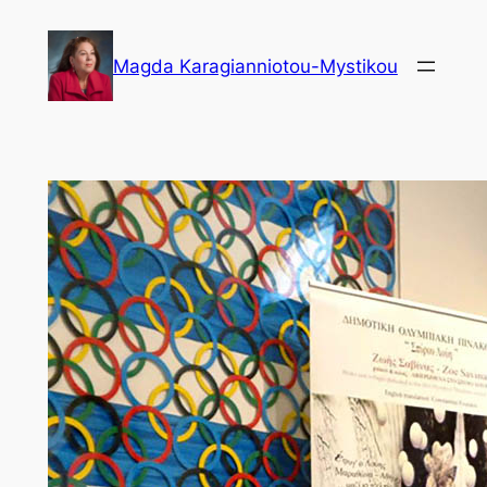
Μετάβαση
στο
Magda Karagianniotou-Mystikou
περιεχόμενο