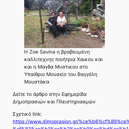
Η Zoe Savina η βραβευμένη
καλλιτεχνης ποιήτρια Χαικου και
και η Μαγδα Μυστικου στο
Υπαίθριο Μουσείο του Βαγγέλη
Μουστάκα
Δείτε το άρθρο στην Εφημερίδα
Δημοπρασιών και Πλειστηριασμών
Σχετικό link:
https://www.dimoprasion.gr/%ce%b6%cf%89%ce
%cf%83%ce%b1%ce%b2%ce%b9%ce%bd%ce%b1