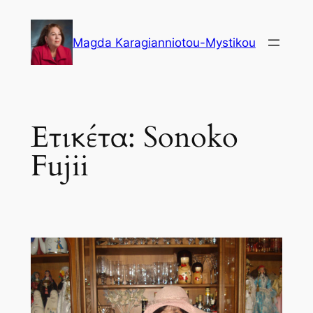
Μετάβαση
στο
Magda Karagianniotou-Mystikou
περιεχόμενο
Ετικέτα:
Sonoko
Fujii