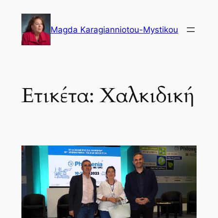
Μετάβαση
στο
Magda Karagianniotou-Mystikou
περιεχόμενο
Ετικέτα:
Χαλκιδική