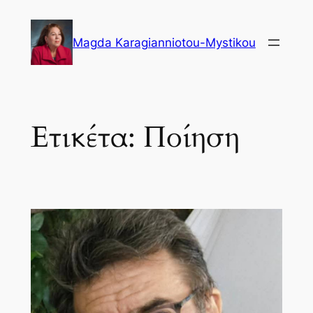
Μετάβαση
στο
Magda Karagianniotou-Mystikou
περιεχόμενο
Ετικέτα:
Ποίηση