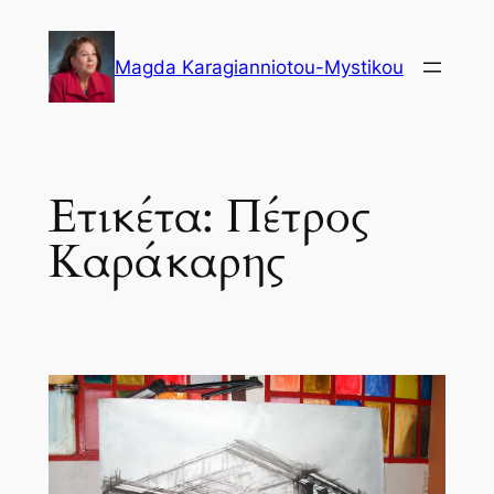
Μετάβαση
στο
Magda Karagianniotou-Mystikou
περιεχόμενο
Ετικέτα:
Πέτρος
Καράκαρης