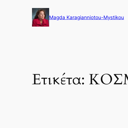
Μετάβαση
στο
Magda Karagianniotou-Mystikou
περιεχόμενο
Ετικέτα:
ΚΟΣ